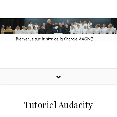
Skip to content
Tutoriel Audacity