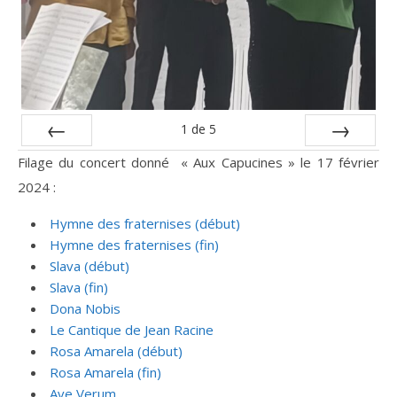
1
de
5
Préc
Suiv.
Filage du concert donné « Aux Capucines » le 17 février
2024 :
Hymne des fraternises (début)
Hymne des fraternises (fin)
Slava (début)
Slava (fin)
Dona Nobis
Le Cantique de Jean Racine
Rosa Amarela (début)
Rosa Amarela (fin)
Ave Verum