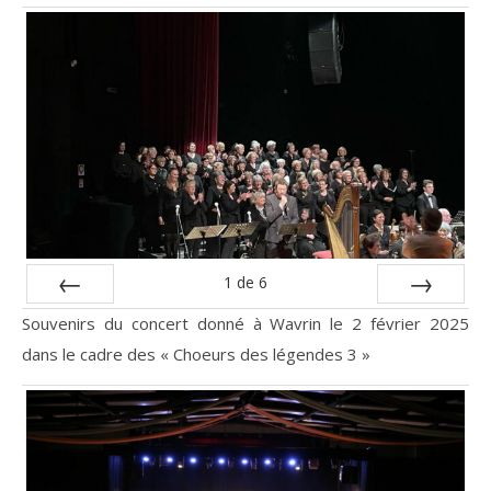
1
de
6
Préc
Suiv.
Souvenirs du concert donné à Wavrin le 2 février 2025
dans le cadre des « Choeurs des légendes 3 »