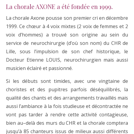
La chorale AXONE a été fondée en 1999.
La
c
hora
l
e
Axo
ne
pousse
son prem
i
er
c
r
i
en
décembre
1999.
Ce
chœur
à
4
voix
m
ix
tes
(2 voix
de
femme
s
et
2
voix
d
’
hommes
)
a
trou
v
é
son
or
igi
ne
au
sein
du
ser
vic
e
de
n
euro
c
h
i
rur
gi
e
(d
’
où
son
nom
)
du
CHR
de
Lille
,
sous
l’impulsion
de
son
c
he
f
hi
stor
i
que,
l
e
D
o
c
teur
Etienne
LOUIS
,
n
euro
c
h
i
rur
gi
en
mais
auss
i
mus
ici
en
é
cl
a
i
ré
et
pass
i
onné.
Si
les
débuts
sont
timides,
a
v
e
c
une
vi
n
g
ta
i
ne
de
c
hor
i
stes
et
des
pupitres
par
f
o
i
s
déséquilibrés,
la
qua
lit
é
des
c
hants
et des
arrangements
travaillés
mais
auss
i
l’
amb
i
an
c
e
à
l
a
fo
i
s
stud
i
euse
et
dé
c
ontractée
ne
vont
pas
tarder
à
rendre
c
ette
activité
c
onta
gi
euse,
bien
au
–
de
l
à
des
murs
du
CHR
et
l
a
c
hora
l
e
c
omptera
j
usqu
’
à
85
c
hanteurs
issus
de
milieux
auss
i
diff
érents