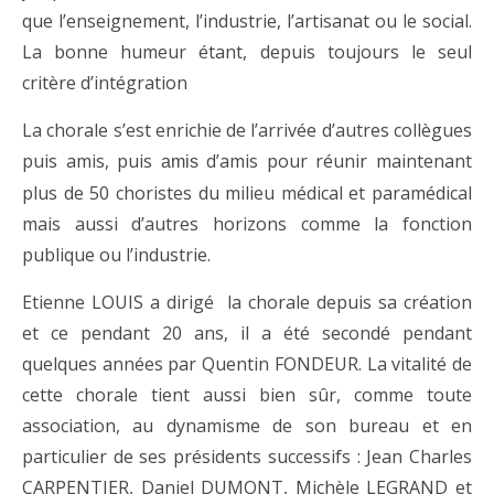
que
l’
ensei
g
nement,
l’in
dustr
i
e,
l’
art
i
sanat
ou
l
e
social.
L
a
bonne
humeur
étant,
depu
i
s
tou
j
ours
l
e
seu
l
c
r
i
tère
d
’i
nté
g
rat
i
on
La chorale s’est enrichie de l’arrivée d’autres collègues
puis amis, puis
d’amis pour réunir maintenant
amis
plus de 50 choristes du milieu médical et paramédical
mais aussi d’autres horizons comme la fonction
publique ou l’industrie.
Etienne
LOUIS
a
d
i
r
ig
é
l
a
c
hora
l
e
depu
i
s
sa
c
réat
i
on
et ce pendant 20 ans,
il
a
été
se
c
ondé
pendant
que
l
ques
années
par
Q
uent
i
n
FONDEUR
.
L
a
vi
ta
li
té
de
c
ette
c
hora
l
e
tient
auss
i
bien
sûr,
c
omme
toute
asso
ci
at
i
on,
au
dynam
i
sme
de
son
bureau
et
en
part
iculi
er
de
ses
pré
si
dents
su
cc
e
ssif
s
:
Jean
Charles
CARPENTIER
,
Dan
i
e
l
DU
M
ONT,
M
ic
hèle
LEGRAND
et